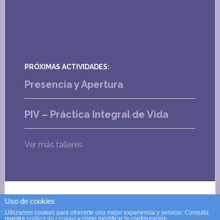
PRÓXIMAS ACTIVIDADES:
Presencia y Apertura
PIV – Práctica Integral de Vida
Ver más talleres
Política de privacidad
·
Política de cookies
· Copyright
Uso de cookies
© 2026 · Diseño web por
entrazos
Utilizamos cookies para ofrecerte una mejor experiencia y servicio. Consulta
nuestra
política de cookies
y cómo modificar la configuración.