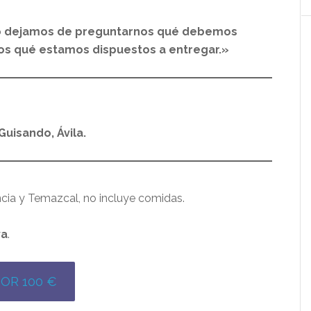
do dejamos de preguntarnos qué debemos
s qué estamos dispuestos a entregar.»
uisando, Ávila.
ncia y Temazcal, no incluye comidas.
va
.
POR 100 €